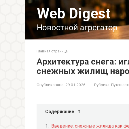
Перейти
Web Digest
к
контенту
Новостной агрегатор
Главная страница
Архитектура снега: и
снежных жилищ наро
Опубликовано:
29.01.2026
Рубрика:
Путешест
Содержание
Введение: снежные жилища как фе