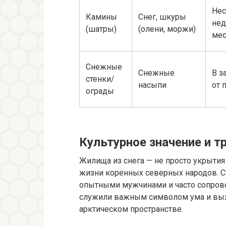
Нес
Камины
Снег, шкуры
нед
(шатры)
(олени, моржи)
ме
Снежные
Снежные
В з
стенки/
насыпи
от 
ограды
Культурное значение и т
Жилища из снега — не просто укрытия 
жизни коренных северных народов. С
опытными мужчинами и часто сопрово
служили важным символом ума и вы
арктическом пространстве.