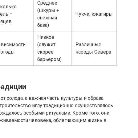
Среднее
колько
(шкуры +
ель –
Чукчи, юкагиры
снежная
сяцев
база)
Низкое
ависимости
(служит
Различные
погоды
скорее
народы Севера
барьером)
радиции
от холода, а важная часть культуры и образа
троительство иглу традиционно осуществлялось
ждалось особыми ритуалами. Кроме того, они
живаемости человека, облегчающим жизнь в