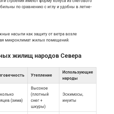
эти строения имеют форму конуса из снегового
обильны по сравнению с иглу и удобны в летне-
ные насыпи как защиту от ветра возле
ая микроклимат жилых помещений.
жных жилищ народов Севера
Использующие
лговечность
Утепление
народы
Высокое
колько
(плотный
Эскимосы,
яцев (зима)
снег +
инуиты
шкуры)