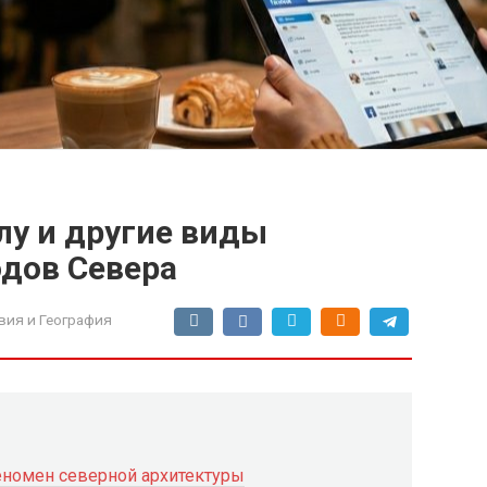
глу и другие виды
дов Севера
вия и География
номен северной архитектуры