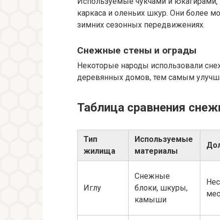
Используемые чукчами и юкагирами, 
каркаса и оленьих шкур. Они более м
зимних сезонных передвижениях.
Снежные стены и ограды
Некоторые народы использовали снеж
деревянных домов, тем самым улучш
Таблица сравнения сне
Тип
Используемые
До
жилища
материалы
Снежные
Нес
Иглу
блоки, шкуры,
мес
камыши