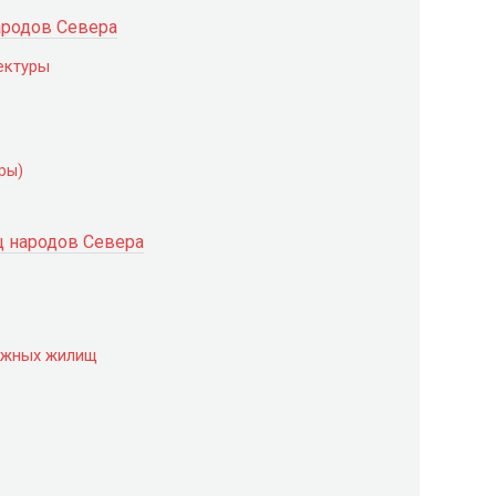
родов Севера
ектуры
ры)
 народов Севера
ежных жилищ