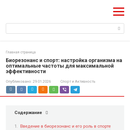
Перейти
Web Digest
к
Новостной агрегатор
контенту
Поиск:
Главная страница
Биорезонанс и спорт: настройка организма на
оптимальные частоты для максимальной
эффективности
Опубликовано:
29.01.2026
Спорт и Активность
Содержание
Введение в биорезонанс и его роль в спорте