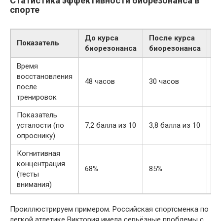
Статистика эффективности биорезонанса в
спорте
До курса
После курса
С
Показатель
биорезонанса
биорезонанса
у
Время
восстановления
48 часов
30 часов
37
после
тренировок
Показатель
усталости (по
7,2 балла из 10
3,8 балла из 10
47
опроснику)
Когнитивная
концентрация
1
68%
85%
(тесты
п
внимания)
Проиллюстрируем примером. Российская спортсменка по
легкой атлетике Виктория имела серьёзные проблемы с