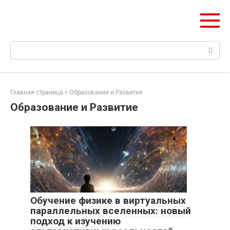
Перейти
Web Digest
к
Новостной агрегатор
контенту
Поиск:
Главная страница
»
Образование и Развитие
Образование и Развитие
Обучение физике в виртуальных
параллельных вселенных: новый
подход к изучению