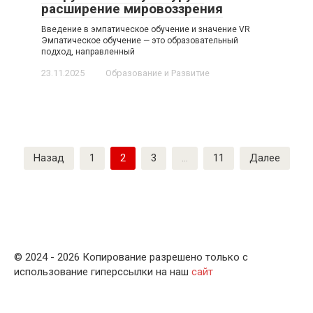
расширение мировоззрения
Введение в эмпатическое обучение и значение VR
Эмпатическое обучение — это образовательный
подход, направленный
23.11.2025
Образование и Развитие
Пагинация
Назад
1
2
3
…
11
Далее
записей
© 2024 - 2026 Копирование разрешено только с
использование гиперссылки на наш
сайт