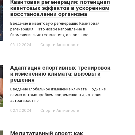
Квантовая регенерация: потенциал
квантовых эффектов в ускоренном
восстановлении организма
Введение в квантовую регенерацию Квантовая
регенерация — это новое направление в
биомедицинских технологиях, основанное
03.12.2024
Спорт и Активность
Адаптация спортивных тренировок
к изменению климата: вызовы и
решения
Введение Глобальное изменение климата — одна из
самых острых проблем современности, которая
затрагивает не
02.12.2024
Спорт и Активность
Медитативный спорт: как