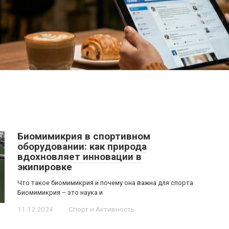
Биомимикрия в спортивном
оборудовании: как природа
вдохновляет инновации в
экипировке
Что такое биомимикрия и почему она важна для спорта
Биомимикрия – это наука и
11.12.2024
Спорт и Активность