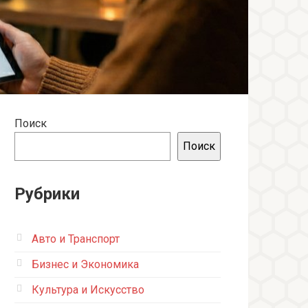
Поиск
Поиск
Рубрики
Авто и Транспорт
Бизнес и Экономика
Культура и Искусство