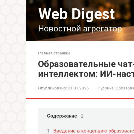
Перейти
Web Digest
к
контенту
Новостной агрегатор
Главная страница
Образовательные ча
интеллектом: ИИ-нас
Опубликовано:
21.01.2026
Рубрика:
Образова
Содержание
Введение в концепцию образовате