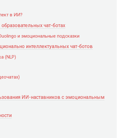
лект в ИИ?
 образовательных чат-ботах
Duolingo и эмоциональные подсказки
ционально интеллектуальных чат-ботов
ка (NLP)
деочатах)
льзования ИИ-наставников с эмоциональным
ности