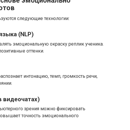
основе эмоционально
отов
ьзуются следующие технологии:
языка (NLP)
влять эмоциональную окраску реплик ученика.
позитивные оттенки.
распознает интонацию, темп, громкость речи,
оянии.
в видеочатах)
ьютерного зрения можно фиксировать
повышает точность эмоционального