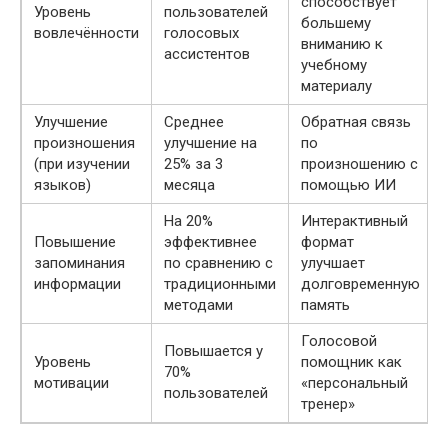
способствует
Уровень
пользователей
большему
вовлечённости
голосовых
вниманию к
ассистентов
учебному
материалу
Улучшение
Среднее
Обратная связь
произношения
улучшение на
по
(при изучении
25% за 3
произношению с
языков)
месяца
помощью ИИ
На 20%
Интерактивный
Повышение
эффективнее
формат
запоминания
по сравнению с
улучшает
информации
традиционными
долговременную
методами
память
Голосовой
Повышается у
Уровень
помощник как
70%
мотивации
«персональный
пользователей
тренер»