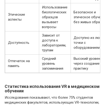
Использование
биологических
Безопасное и
Этические
образцов
этическое обучени
аспекты
вызывает
без живых образц
вопросы
Зависит от
Доступно из любо
доступа к
Доступность
точки с
лабораториям,
оборудованием VR
трупам
Средний
Высокий уровень 
Отпечаток на
уровень
через создание и
память
запоминания
практику
Статистика использования VR в медицинском
обучении
Исследования показывают, что более 75% студентов
медицинских факультетов, использующих VR-технологии,