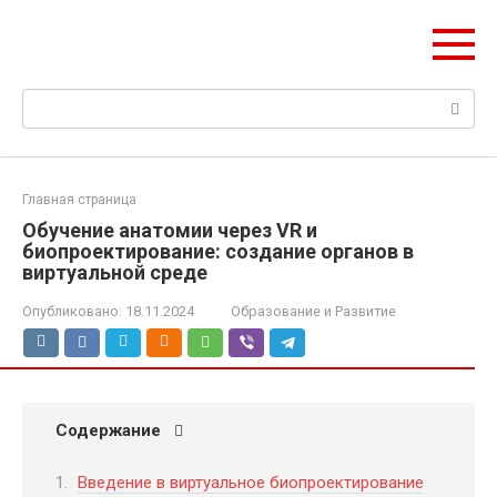
Перейти
Web Digest
к
Новостной агрегатор
контенту
Поиск:
Главная страница
Обучение анатомии через VR и
биопроектирование: создание органов в
виртуальной среде
Опубликовано:
18.11.2024
Образование и Развитие
Содержание
Введение в виртуальное биопроектирование